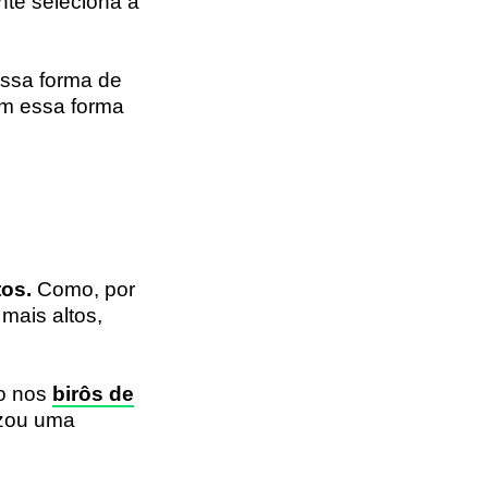
nte seleciona a
essa forma de
am essa forma
tos.
Como, por
mais altos,
to nos
birôs de
izou uma