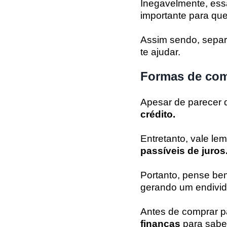
Inegavelmente, es
importante para qu
Assim sendo, sepa
te ajudar.
Formas de com
Apesar de parecer d
crédito.
Entretanto, vale le
passíveis de juros
Portanto, pense bem
gerando um endivi
Antes de comprar p
finanças
para saber