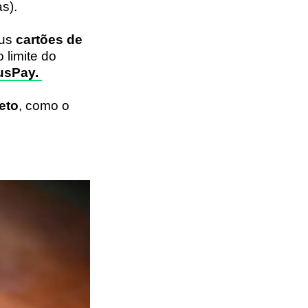
as).
eus
cartões de
 limite do
tusPay.
eto
, como o