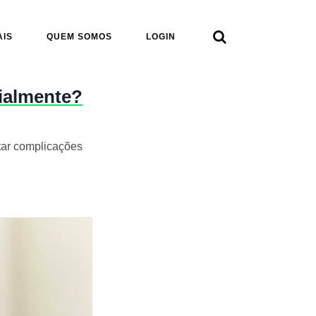

AIS
QUEM SOMOS
LOGIN
cialmente?
itar complicações