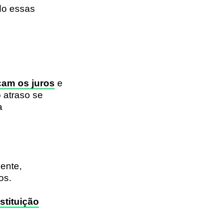
ndo essas
am os juros
e
 atraso se
a
iente,
os.
nstituição