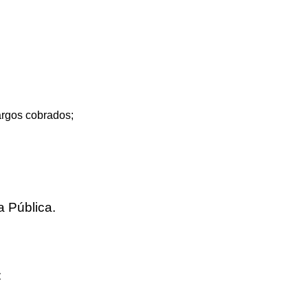
argos cobrados;
a Pública
.
: