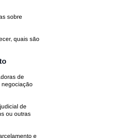
ras sobre
ecer, quais são
to
adoras de
de negociação
judicial de
ns ou outras
parcelamento e