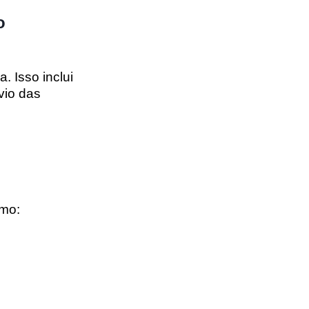
o
da
. Isso inclui
vio das
omo: