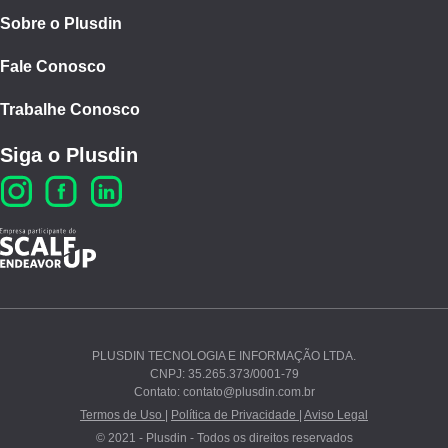
Sobre o Plusdin
Fale Conosco
Trabalhe Conosco
Siga o Plusdin
PLUSDIN TECNOLOGIA E INFORMAÇÃO LTDA.
CNPJ: 35.265.373/0001-79
Ao continuar navegando, você concorda com nossos
Contato: contato@plusdin.com.br
Termos de Uso
e
Polí­tica de Privacidade
.
Termos de Uso |
Política de Privacidade |
Aviso Legal
© 2021 - Plusdin - Todos os direitos reservados
PROSSEGUIR