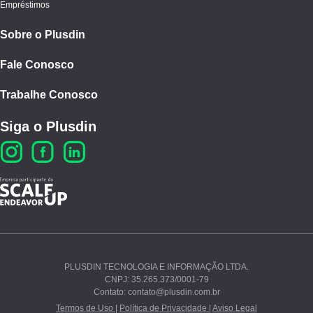
Empréstimos
Sobre o Plusdin
Fale Conosco
Trabalhe Conosco
Siga o Plusdin
PLUSDIN TECNOLOGIA E INFORMAÇÃO LTDA.
CNPJ: 35.265.373/0001-79
Ao continuar navegando, você concorda com nossos
Contato: contato@plusdin.com.br
Termos de Uso
e
Polí­tica de Privacidade
.
Termos de Uso |
Política de Privacidade |
Aviso Legal