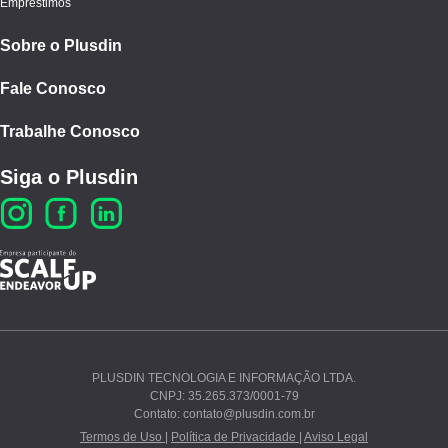
Empréstimos
Sobre o Plusdin
Fale Conosco
Trabalhe Conosco
Siga o Plusdin
PLUSDIN TECNOLOGIA E INFORMAÇÃO LTDA.
CNPJ: 35.265.373/0001-79
Ao continuar navegando, você concorda com nossos
Contato: contato@plusdin.com.br
Termos de Uso
e
Polí­tica de Privacidade
.
Termos de Uso |
Política de Privacidade |
Aviso Legal