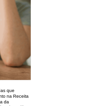
das que
nto na Receita
ga da