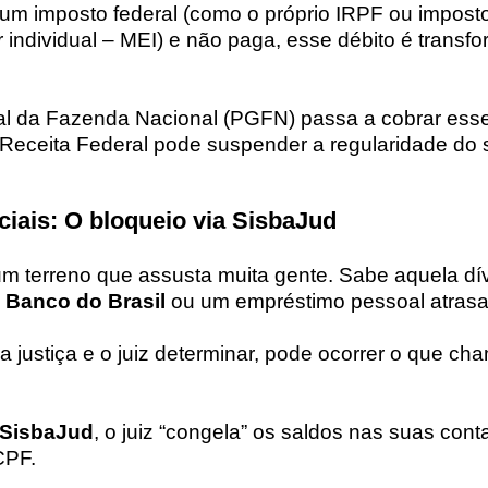
m imposto federal (como o próprio IRPF ou impost
individual – MEI) e não paga, esse débito é trans
al da Fazenda Nacional (PGFN) passa a cobrar esse 
 a Receita Federal pode suspender a regularidade do
ciais: O bloqueio via SisbaJud
m terreno que assusta muita gente. Sabe aquela d
o
Banco do Brasil
ou um empréstimo pessoal atras
na justiça e o juiz determinar, pode ocorrer o que c
SisbaJud
, o juiz “congela” os saldos nas suas con
CPF.