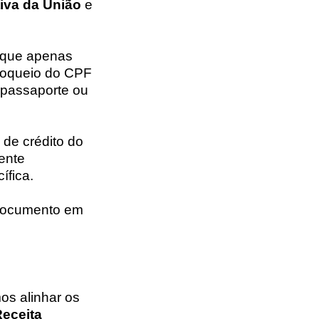
tiva da União
e
 que apenas
bloqueio do CPF
 passaporte ou
 de crédito do
ente
ífica.
 documento em
os alinhar os
eceita