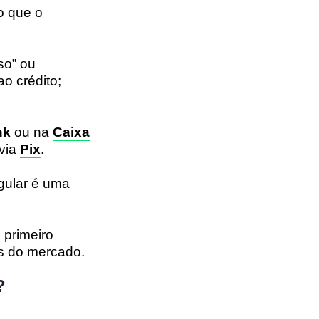
o que o
so” ou
o crédito;
nk
ou na
Caixa
 via
Pix
.
gular é uma
 primeiro
os do mercado.
?