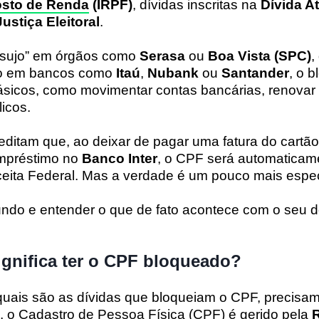
sto de Renda
(IRPF)
, dívidas inscritas na
Dívida A
Justiça Eleitoral
.
 sujo” em órgãos como
Serasa
ou
Boa Vista (SPC)
,
ito em bancos como
Itaú
,
Nubank
ou
Santander
, o 
básicos, como movimentar contas bancárias, renovar
icos.
ditam que, ao deixar de pagar uma fatura do cartão
mpréstimo no
Banco Inter
, o CPF será automaticam
eita Federal. Mas a verdade é um pouco mais espec
ndo e entender o que de fato acontece com o seu
significa ter o CPF bloqueado?
quais são as dívidas que bloqueiam o CPF, precisam
l, o Cadastro de Pessoa Física (CPF) é gerido pela
R