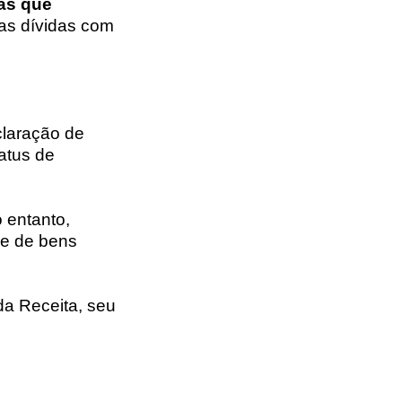
das que
 as dívidas com
claração de
atus de
 entanto,
se de bens
da Receita, seu