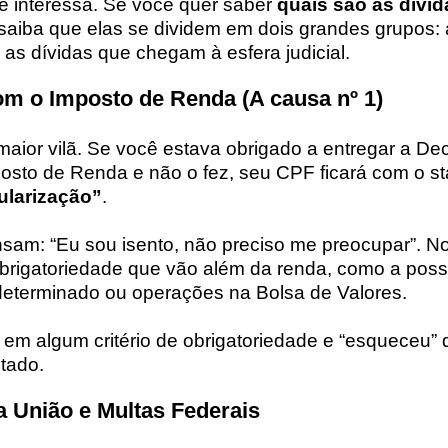
 interessa. Se você quer saber
quais são as dívi
 saiba que elas se dividem em dois grandes grupos:
 as dívidas que chegam à esfera judicial.
om o Imposto de Renda (A causa nº 1)
 maior vilã. Se você estava obrigado a entregar a De
osto de Renda e não o fez, seu CPF ficará com o st
ularização”
.
sam: “Eu sou isento, não preciso me preocupar”. No
obrigatoriedade que vão além da renda, como a pos
determinado ou operações na Bolsa de Valores.
em algum critério de obrigatoriedade e “esqueceu” 
tado.
da União e Multas Federais