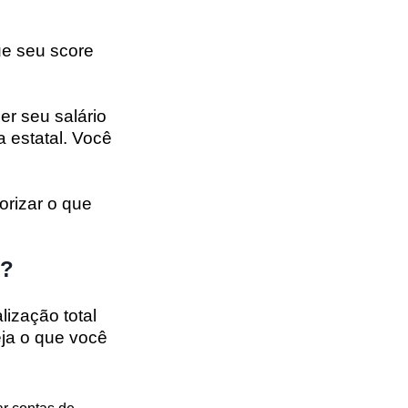
ue seu
score
er seu salário
a estatal. Você
orizar o que
o?
lização total
eja o que você