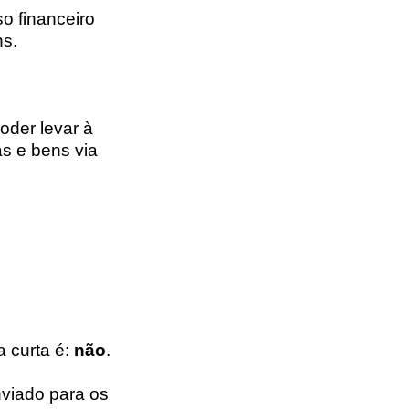
o financeiro
ns.
oder levar à
as e bens via
a curta é:
não
.
nviado para os