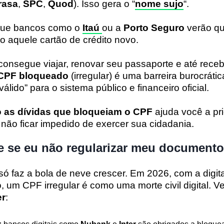
rasa
,
SPC
,
Quod
). Isso gera o “
nome sujo
“.
 que bancos como o
Itaú
ou a
Porto Seguro
verão q
o aquele cartão de crédito novo.
onsegue viajar, renovar seu passaporte e até receb
CPF bloqueado
(irregular) é uma barreira burocrátic
inválido” para o sistema público e financeiro oficial.
o as dívidas que bloqueiam o CPF
ajuda você a pri
 não ficar impedido de exercer sua cidadania.
e se eu não regularizar meu document
só faz a bola de neve crescer. Em 2026, com a digita
, um CPF irregular é como uma morte civil digital. V
er
: