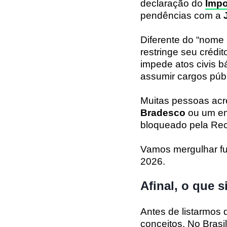
declaração do
Impo
pendências com a
Diferente do “nome
restringe seu créd
impede atos civis 
assumir cargos públ
Muitas pessoas acre
Bradesco
ou um e
bloqueado pela Rec
Vamos mergulhar fu
2026.
Afinal, o que 
Antes de listarmos 
conceitos. No Brasi