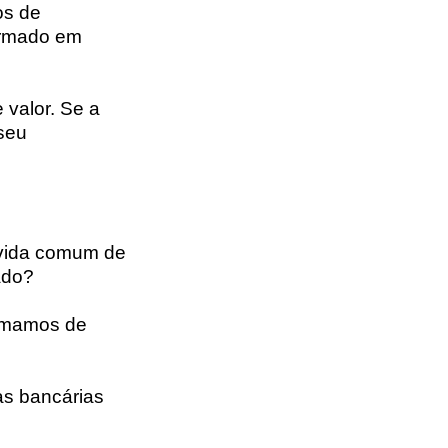
os de
formado em
valor. Se a
 seu
ívida comum de
ado?
hamamos de
tas bancárias