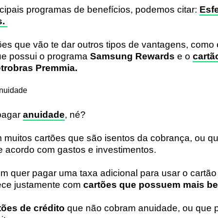
ncipais programas de benefícios, podemos citar:
Esf
s.
ões que vão te dar outros tipos de vantagens, como
ue possui o programa
Samsung Rewards
e o
cartã
trobras Premmia.
anuidade
pagar
anuidade
, né?
m muitos cartões que são isentos da cobrança, ou q
 acordo com gastos e investimentos.
 quer pagar uma taxa adicional para usar o cartão 
tece justamente com
cartões que possuem mais be
tões de crédito
que não cobram anuidade, ou que 