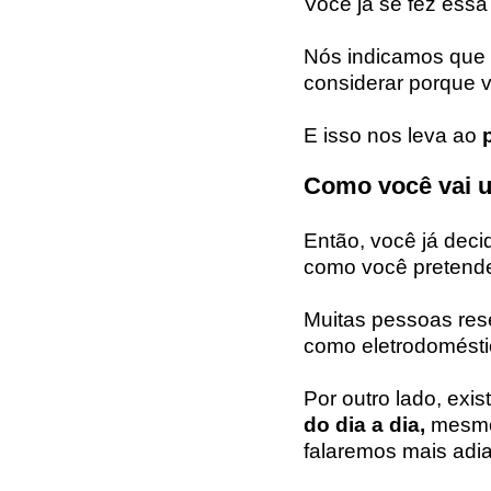
Você já se fez essa
Nós indicamos que
considerar porque v
E isso nos leva ao
p
Como você vai u
Então, você já deci
como você pretende
Muitas pessoas res
como eletrodoméstic
Por outro lado, ex
do dia a dia,
mesmo 
falaremos mais adi