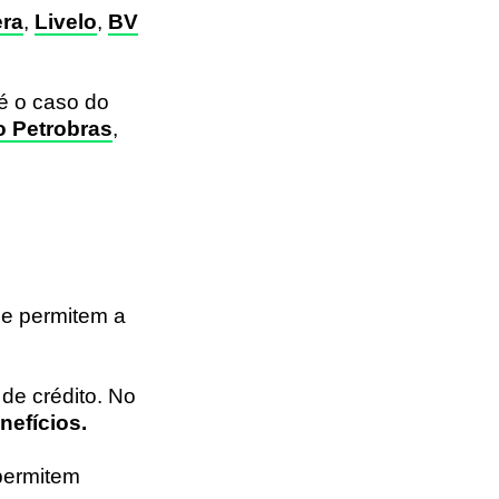
era
,
Livelo
,
BV
 é o caso do
o Petrobras
,
ue permitem a
de crédito. No
nefícios.
permitem