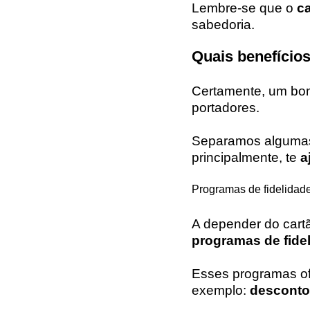
Lembre-se que o
ca
sabedoria.
Quais benefício
Certamente, um bom
portadores.
Separamos algumas 
principalmente, te
a
Programas de fidelidad
A depender do cartã
programas de fide
Esses programas of
exemplo:
desconto