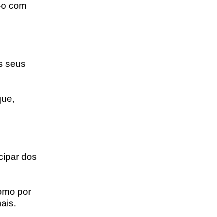
e-o com
s seus
que,
cipar dos
omo por
ais.