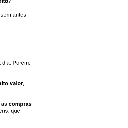
dito
?
 sem antes
a dia. Porém,
lto valor
,
s as
compras
ens, que