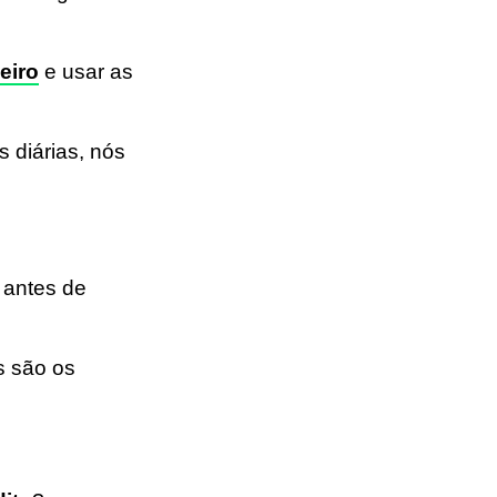
eiro
e usar as
 diárias, nós
 antes de
s são os