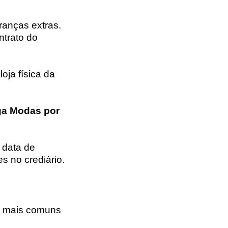
ranças extras.
ntrato do
oja física da
a Modas por
 data de
es no crediário.
s mais comuns