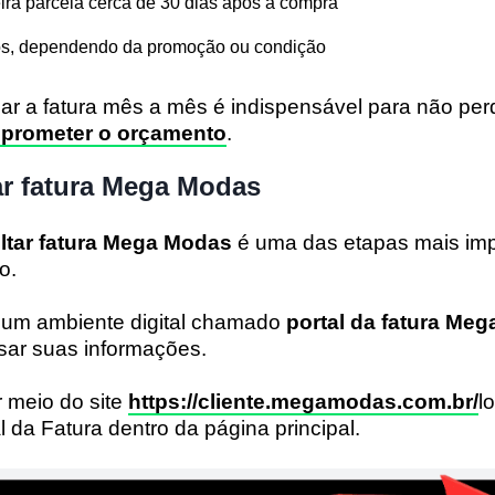
ira parcela cerca de 30 dias após a compra
ros, dependendo da promoção ou condição
r a fatura mês a mês é indispensável para não perd
prometer o orçamento
.
r fatura Mega Modas
tar fatura Mega Modas
é uma das etapas mais imp
o.
a um ambiente digital chamado
portal da fatura Me
sar suas informações.
r meio do site
https://cliente.megamodas.com.br/
l
l da Fatura dentro da página principal.