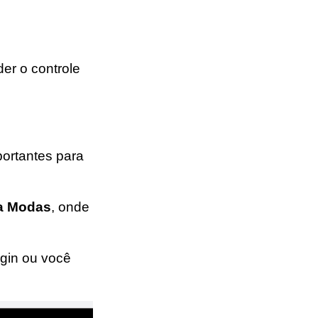
er o controle
ortantes para
ga Modas
, onde
ogin ou você