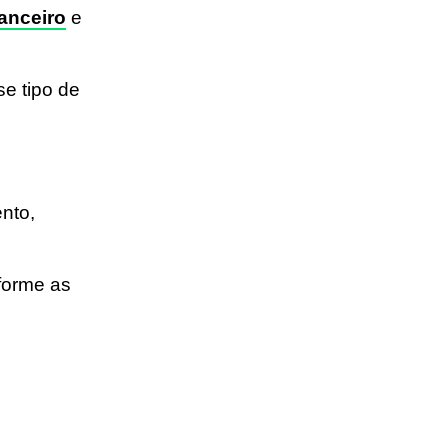
nanceiro
e
e tipo de
ento,
forme as