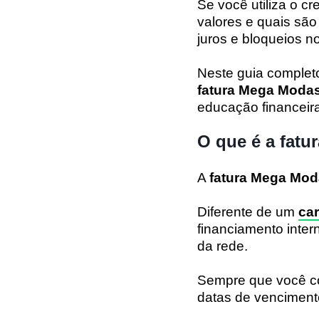
Se você utiliza o c
valores e quais são
juros e bloqueios no
Neste guia complet
fatura
Mega Moda
educação financeira
O que é a fat
A
fatura Mega Mo
Diferente de um
car
financiamento inter
da rede.
Sempre que você co
datas de vencimento