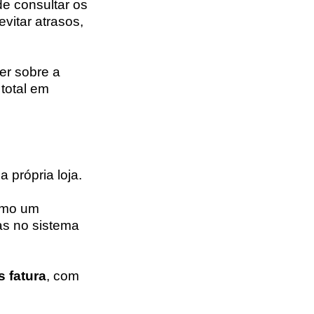
de consultar os
vitar atrasos,
er sobre a
 total em
 própria loja.
como um
as no sistema
 fatura
, com