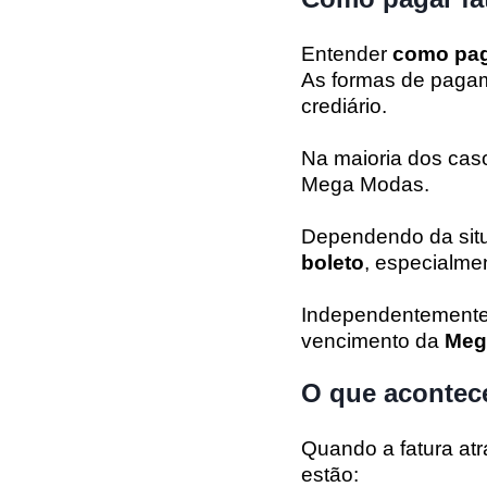
Entender
como pag
As formas de pagame
crediário.
Na maioria dos caso
Mega Modas.
Dependendo da situ
boleto
, especialmen
Independentemente d
vencimento da
Meg
O que acontece
Quando a fatura at
estão: