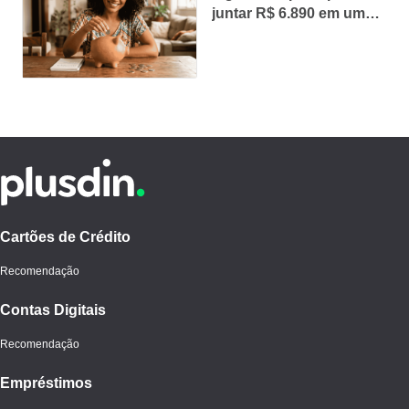
juntar R$ 6.890 em um
ano
Cartões de Crédito
Recomendação
Contas Digitais
Ao continuar navegando, você concorda com nossos
Termos de Uso
e
Polí­tica de Privacidade
.
Recomendação
PROSSEGUIR
Empréstimos