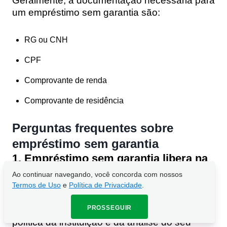
Geralmente,
a documentação necessária para
um empréstimo
sem garantia são:
RG ou CNH
CPF
Comprovante de renda
Comprovante de residência
Perguntas frequentes sobre
empréstimo sem garantia
1. Empréstimo sem garantia libera na
hora?
Ao continuar navegando, você concorda com nossos
Termos de Uso
e
Polí­tica de Privacidade
.
Pode liberar rápido, especialmente quando há
PROSSEGUIR
oferta pré-aprovada, mas isso depende da
política da instituição e da análise do seu